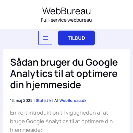
Gå
WebBureau
til
Full-service webbureau
indholdet
TILBUD
Sådan bruger du Google
Analytics til at optimere
din hjemmeside
13. maj 2025
|
Statistik
| Af
WebBureau.dk
En kort introduktion til vigtigheden af at
bruge Google Analytics til at optimere din
hjemmeside: