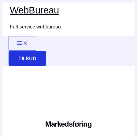
Gå
WebBureau
til
indholdet
Full-service webbureau
TILBUD
Markedsføring