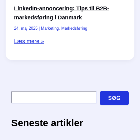
vist
LinkedIn-annoncering: Tips til B2B-
på
markedsføring i Danmark
AI-
24. maj 2025
|
Marketing
,
Markedsføring
platforme
LinkedIn-
Læs mere »
som
annoncering:
ChatGPT,
Tips
Gemini
til
og
B2B-
andre
markedsføring
Søg
i
SØG
Danmark
Seneste artikler