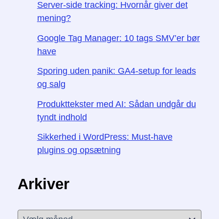
Server-side tracking: Hvornår giver det
mening?
Google Tag Manager: 10 tags SMV’er bør
have
Sporing uden panik: GA4-setup for leads
og salg
Produkttekster med AI: Sådan undgår du
tyndt indhold
Sikkerhed i WordPress: Must-have
plugins og opsætning
Arkiver
A