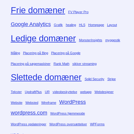
Frie domæner
FV Player Pro
Google Analytics
Grafik
healing
HLS
Homepage
Layout
Ledige domæner
MonsterInsights
myggestik
Måling
Placering på Bing
Placering på Google
Placering på søgemaskiner
Rank Math
sikker streaming
Slettede domæner
Solid Security
Stripe
Tekster
UpdraftPlus
UR
videobeskyttelse
webapp
Webdesigner
WordPress
Website
Websted
Wireframe
wordpress.com
WordPress hjemmeside
WordPress opdateringer
WordPress oversættelser
WPForms