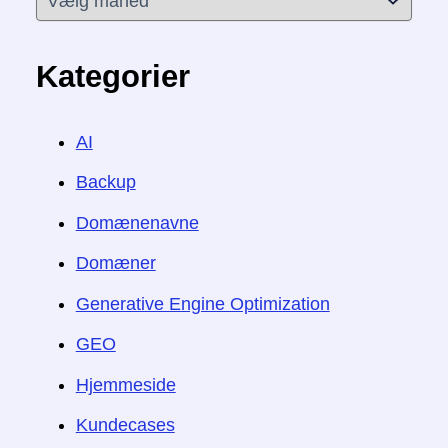
r
k
i
Kategorier
v
e
r
AI
Backup
Domænenavne
Domæner
Generative Engine Optimization
GEO
Hjemmeside
Kundecases