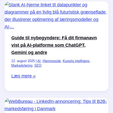
kan
gøre
i
dag
for
at
Guide til nybegyndere: Få dit firmanavn
din
vist på AI-platforme som ChatGPT,
virksomhed
Gemini og andre
bliver
12. august 2025
|
AI
,
Hjemmeside
,
Kunstig intelligens
,
Markedsføring
,
SEO
fundet
på
Guide
Læs mere »
AI-
til
platforme
nybegyndere:
Få
dit
firmanavn