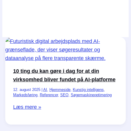
10 ting du kan gøre i dag for at din
virksomhed bliver fundet på AI-platforme
12. august 2025
|
AI
,
Hjemmeside
,
Kunstig intelligens
,
Markedsføring
,
Referencer
,
SEO
,
Søgemaskineoptimering
10
Læs mere »
ting
du