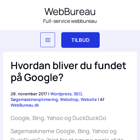
Gå
WebBureau
til
Full-service webbureau
indholdet
TILBUD
Hvordan bliver du fundet
på Google?
28. november 2017
|
Wordpress
,
SEO
,
Søgemaskineoptimering
,
Webshop
,
Website
| Af
WebBureau.dk
Google, Bing, Yahoo og DuckDuckGo
Søgemaskinerne Google, Bing, Yahoo og
DuckDuckGo (blot for at nævne nogle af de