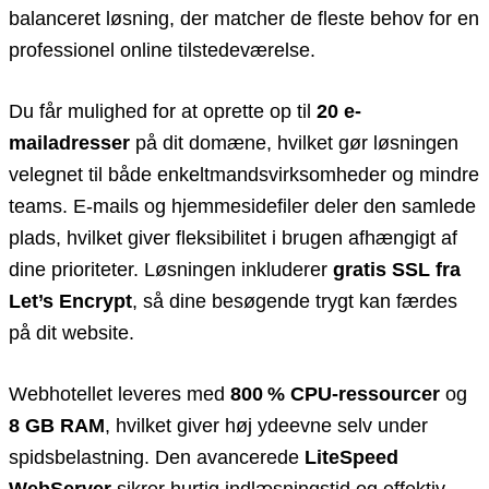
balanceret løsning, der matcher de fleste behov for en
professionel online tilstedeværelse.
Du får mulighed for at oprette op til
20 e-
mailadresser
på dit domæne, hvilket gør løsningen
velegnet til både enkeltmandsvirksomheder og mindre
teams. E-mails og hjemmesidefiler deler den samlede
plads, hvilket giver fleksibilitet i brugen afhængigt af
dine prioriteter. Løsningen inkluderer
gratis SSL fra
Let’s Encrypt
, så dine besøgende trygt kan færdes
på dit website.
Webhotellet leveres med
800 % CPU-ressourcer
og
8 GB RAM
, hvilket giver høj ydeevne selv under
spidsbelastning. Den avancerede
LiteSpeed
WebServer
sikrer hurtig indlæsningstid og effektiv