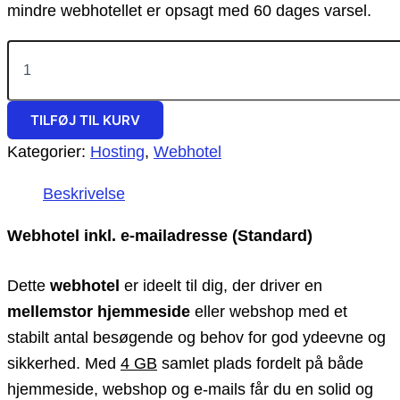
mindre webhotellet er opsagt med 60 dages varsel.
Webhotel
inkl.
e-
mailadresse
TILFØJ TIL KURV
(Standard)
antal
Kategorier:
Hosting
,
Webhotel
Beskrivelse
Webhotel inkl. e-mailadresse (Standard)
Dette
webhotel
er ideelt til dig, der driver en
mellemstor hjemmeside
eller webshop med et
stabilt antal besøgende og behov for god ydeevne og
sikkerhed. Med
4 GB
samlet plads fordelt på både
hjemmeside, webshop og e-mails får du en solid og